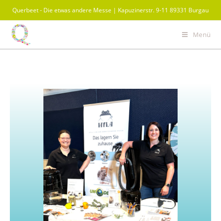
Querbeet - Die etwas andere Messe | Kapuzinerstr. 9-11 89331 Burgau
Menü